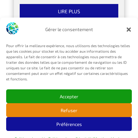
LIRE PLUS
Gérer le consentement
Pour offrir la meilleure expérience, nous utilisons des technologies telles
que les cookies pour stocker et/ou accéder aux informations des
appareils. Le fait de consentir à ces technologies nous permettra de
traiter des données telles que le comportement de navigation ou les ID
uniques sur ce site. Le fait de ne pas consentir ou de retirer son
consentement peut avoir un effet négatif sur certaines caractéristiques
et fonctions.
Accepter
Refuser
Quelles sont les
Préférences
meilleures plateformes