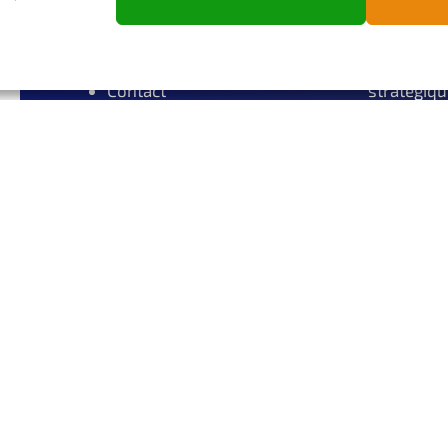
Infos
Maintena
t
Blog
WordPres
Espace client ↗
Accompag
Contact
stratégiqu
Bureautiq
Bases de 
r
e
as