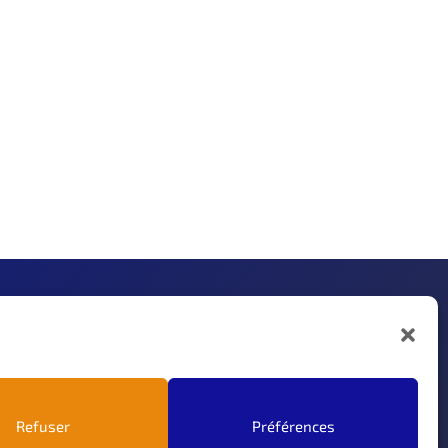
Infos
ement web
Parcours
Demande de devis
n
Partenariat WebMyDay
Refuser
Préférences