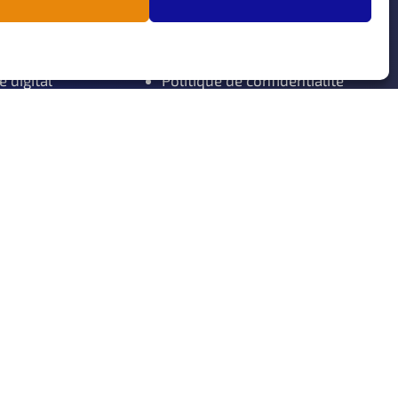
nce
Apporteurs d’affaires
s
Mentions légales
nement
CGV
e digital
Politique de confidentialité
ue
Politique de cookies (UE)
données