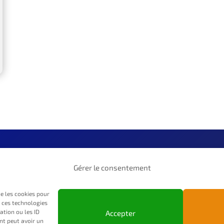
Menu général
Prestations
Gérer le consentement
Accueil
Développ
ue les cookies pour
Prestations
SEO
à ces technologies
tion ou les ID
Réalisations
Formatio
Accepter
ent peut avoir un